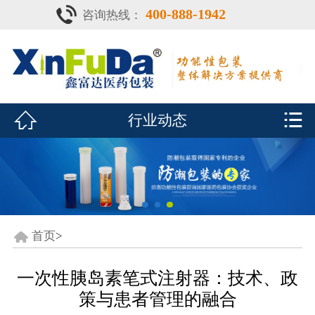
400-888-1942
咨询热线：
首页

产品中心
防潮瓶


行业动态
泡腾片瓶
鑫富达资质
行业动态
关于鑫富达
首页
>
联系我们
一次性胰岛素笔式注射器：技术、政
策与患者管理的融合
CDE查询