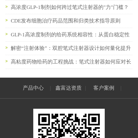
系统的发展方向
高浓度GLP-1制剂如何跨过笔式注射器的"力"门槛？
CDE发布细胞治疗药品范围和归类技术指导原则
（2026年版）
GLP-1高浓度制剂的给药系统相容性：从蛋白稳定性
到笔式注射器卡式瓶密封系统的一体化构建
解密“注射体验”：双腔笔式注射器设计如何量化提升
慢性病患者心理依从性
高粘度药物给药的工程挑战：笔式注射器如何应对长
效GLP-1制剂？
产品中心
|
鑫富达资质
|
客户案例
|