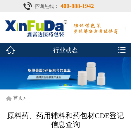
400-888-1942
咨询热线：
首页

产品中心
防潮瓶


行业动态
泡腾片瓶
鑫富达资质
行业动态
关于鑫富达
首页
>
联系我们
原料药、药用辅料和药包材CDE登记
信息查询
CDE查询