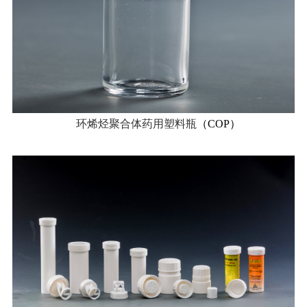
环烯烃聚合体药用塑料瓶
（COP）