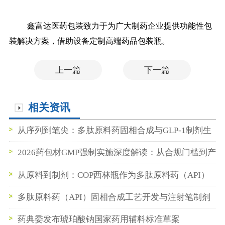
鑫富达医药包装致力于为广大制药企业提供功能性包
装解决方案，借助设备定制高端药品包装瓶。
上一篇
下一篇
相关资讯
从序列到笔尖：多肽原料药固相合成与GLP-1制剂生
产的无缝衔接实践
2026药包材GMP强制实施深度解读：从合规门槛到产
业升级
从原料到制剂：COP西林瓶作为多肽原料药（API）
中间储存容器的最佳实践
多肽原料药（API）固相合成工艺开发与注射笔制剂
生产的无缝衔接实践
药典委发布琥珀酸钠国家药用辅料标准草案