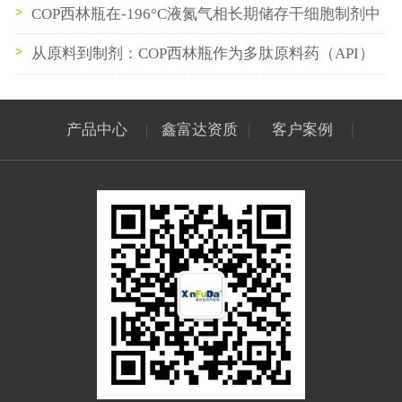
西林瓶与预灌封供应链
COP西林瓶在-196°C液氮气相长期储存干细胞制剂中
的性能验证
从原料到制剂：COP西林瓶作为多肽原料药（API）
中间储存容器的最佳实践
产品中心
|
鑫富达资质
|
客户案例
|