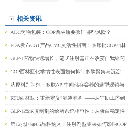
相关资讯
ADC药物包装：COP西林瓶要验证哪些风险？
FDA发布CGT产品CMC灵活性指南：临床批COP西林
瓶数据如何支持BLA申报
GLP-1药物快速增长，笔式注射器正在改变自我给药
系统的发展方向
COP西林瓶化学惰性表面如何抑制多肽聚集与沉淀
从原料到制剂：多肽API中间储存容器的选型逻辑与
稳定性保障实践
RTU西林瓶：重新定义"灌装准备"——从辅助工序到
即插即用
GLP-1高浓度制剂的给药系统相容性：从蛋白稳定性
到笔式注射器卡式瓶密封系统的一体化构建
第12批国采65品种纳入：注射剂型集采如何影响COP