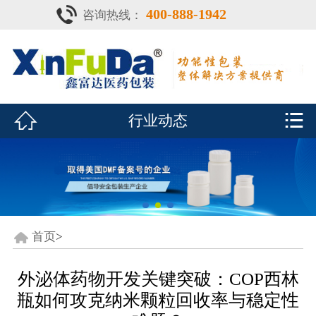
400-888-1942
咨询热线：
首页

产品中心
防潮瓶


行业动态
泡腾片瓶
鑫富达资质
行业动态
关于鑫富达
首页
>
联系我们
外泌体药物开发关键突破：COP西林
瓶如何攻克纳米颗粒回收率与稳定性
CDE查询