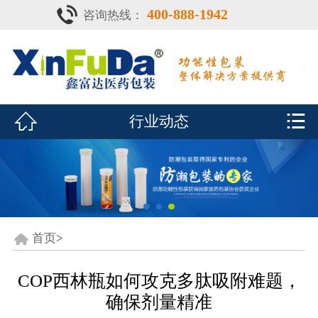
400-888-1942
咨询热线：
首页

产品中心
防潮瓶


行业动态
泡腾片瓶
鑫富达资质
行业动态
关于鑫富达
首页
>
联系我们
COP西林瓶如何攻克多肽吸附难题，
确保剂量精准
CDE查询