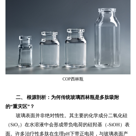
COP西林瓶
二、
根源剖析：为何传统玻璃西林瓶是多肽吸附
的
“重灾区”？
玻璃表面并非绝对惰性。其主要的化学成分二氧化硅
（
SiO₂）在水溶液中会形成带负电荷的硅羟基（-SiOH）表
面。许多治疗性多肽在生理pH下带正电荷，与玻璃表面产