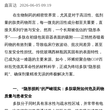
鑫富达
2026-06-05 09:19
药品信息查询
在生物制药的精密世界里，尤其是对于高活性、低剂
量的肽类药物而言，每一微克的活性成分都至关重要，直
接关系到疗效与安全。然而，一个长期被低估的
“隐形杀
手”——多肽在初级包装容器表面的吸附——正悄然吞噬着
药物的有效剂量，导致临床疗效波动、批次间差异，甚至
引发安全性担忧。传统玻璃西林瓶因其固有的表面特性，
已成为这一难题的主要来源。如今，环烯烃聚合物
COP西
林瓶
凭借其革命性的材料科学，正成为终结多肽“隐形损
耗”、确保剂量精准无误的终极解决方案。
一、
“隐形损耗”的严峻现实：多肽吸附如何危及药物
质量与患者安全
多肽分子同时具有亲水性与疏水性区域，并常带有电