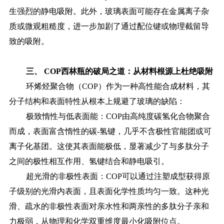
生强烈的静电吸附。此外，玻璃表面可能存在金属离子杂
质或微观粗糙度，进一步加剧了通过配位键或物理截留导
致的吸附。
三、
COP西林瓶的破局之道：从材料根源上杜绝吸附
环烯烃聚合物（
COP）作为一种高性能合成材料，其
分子结构和表面特性从根本上规避了玻璃的缺陷：
极致惰性与低表面能：
COP由高纯度碳氢化合物聚合
而成，表面富含惰性的碳-氢键，几乎不含极性官能团或可
离子化基团。这使其表面能极低，显著减少了与多肽分子
之间的极性相互作用、氢键结合和静电吸引。
超光滑的非极性表面：
COP可以通过注塑成型获得原
子级别的光滑内表面，且表面化学性质均匀一致。这种光
滑、疏水的非极性表面对亲水性和两亲性的多肽分子亲和
力极弱，从物理和化学双重维度最小化吸附位点。