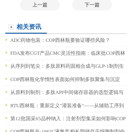
上一篇
下一篇
相关资讯
ADC药物包装：COP西林瓶要验证哪些风险？
FDA发布CGT产品CMC灵活性指南：临床批COP西林
瓶数据如何支持BLA申报
从序列到笔尖：多肽原料药固相合成与GLP-1制剂生
产的无缝衔接实践
COP西林瓶化学惰性表面如何抑制多肽聚集与沉淀
从原料到制剂：多肽API中间储存容器的选型逻辑与
稳定性保障实践
RTU西林瓶：重新定义"灌装准备"——从辅助工序到
即插即用
第12批国采65品种纳入：注射剂型集采如何影响COP
西林瓶与预灌封供应链
COP西林瓶在-196°C液氮气相长期储存干细胞制剂中