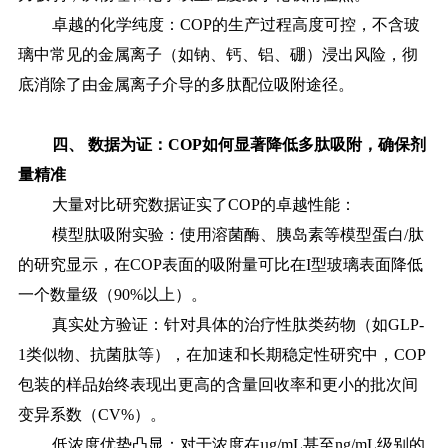
卓越的化学纯度：
COP的生产过程高度可控，不含玻
璃中常见的金属离子（如钠、钙、铝、硼）浸出风险，彻
底消除了由金属离子介导的多肽配位吸附途径。
四、
数据为证：
COP如何显著降低多肽吸附，确保剂
量精准
大量对比研究数据证实了
COP的卓越性能：
模型肽吸附实验：使用溶菌酶、胰岛素等模型蛋白
/肽
的研究显示，在COP表面的吸附量可比在I型玻璃表面降低
一个数量级（90%以上）。
真实处方验证：针对具体的治疗性肽类药物（如
GLP-
1类似物、抗菌肽等），在加速和长期稳定性研究中，COP
包装的样品始终表现出更高的含量回收率和更小的批次间
变异系数（CV%）。
低浓度优势凸显：对于浓度在
µg/mL甚至ng/mL级别的