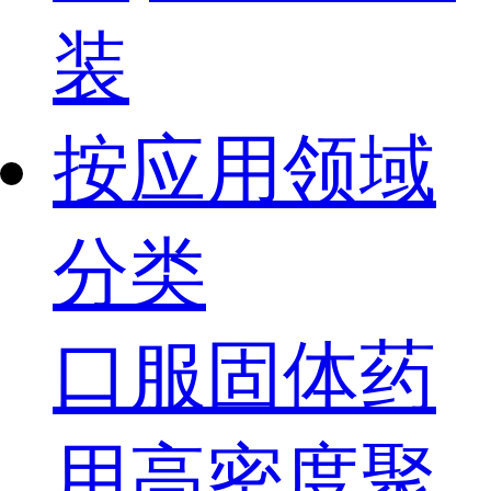
装
按应用领域
分类
口服固体药
用高密度聚