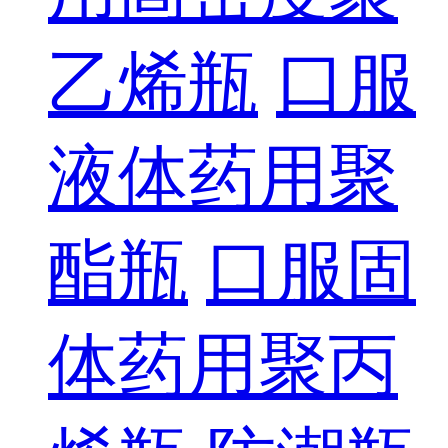
乙烯瓶
口服
液体药用聚
酯瓶
口服固
体药用聚丙