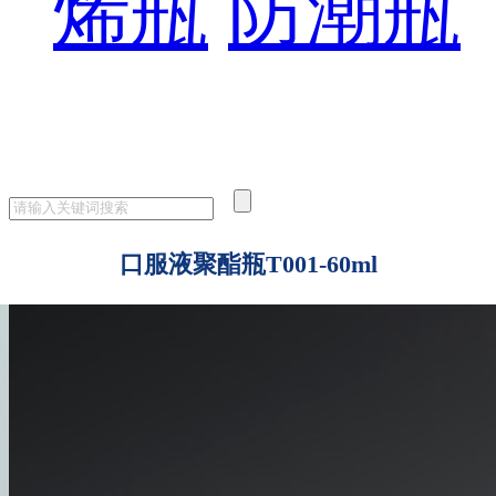
烯瓶
防潮瓶
口服液聚酯瓶T001-60ml