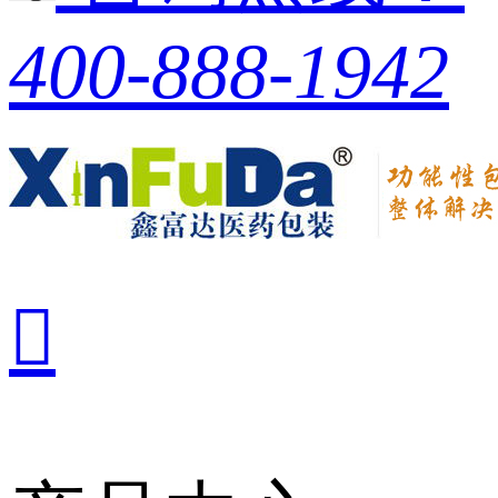
400-888-1942
