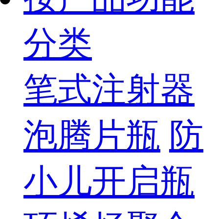
分类
笔式注射器
泡腾片瓶
防
小儿开启瓶