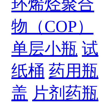
环烯烃聚合
物（COP）
单层小瓶
试
纸桶
药用瓶
盖
片剂药瓶