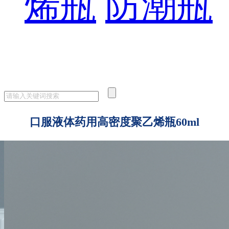
烯瓶
防潮瓶
口服液体药用高密度聚乙烯瓶60ml