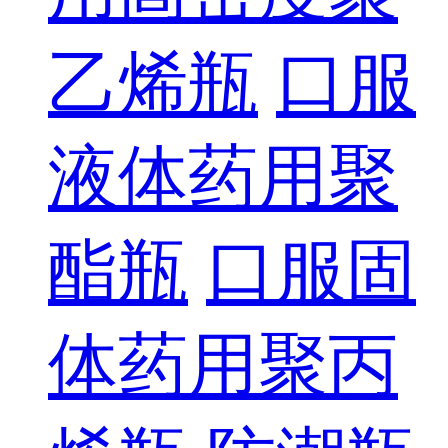
乙烯瓶
口服
液体药用聚
酯瓶
口服固
体药用聚丙