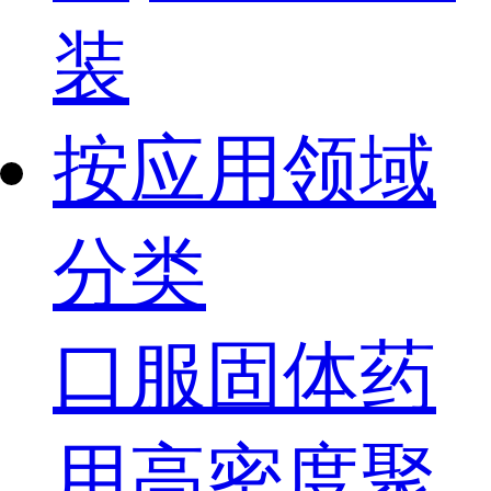
装
按应用领域
分类
口服固体药
用高密度聚