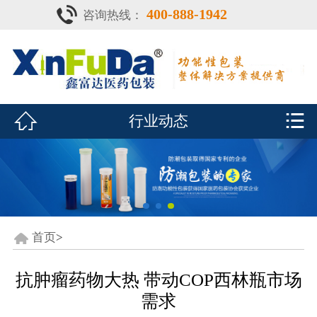
400-888-1942
咨询热线：
首页

产品中心
防潮瓶


行业动态
泡腾片瓶
鑫富达资质
行业动态
关于鑫富达
首页
>
联系我们
抗肿瘤药物大热 带动COP西林瓶市场
需求
CDE查询