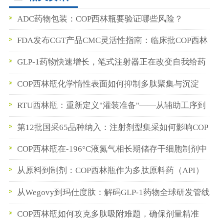
ADC药物包装：COP西林瓶要验证哪些风险？
FDA发布CGT产品CMC灵活性指南：临床批COP西林
瓶数据如何支持BLA申报
GLP-1药物快速增长，笔式注射器正在改变自我给药
系统的发展方向
COP西林瓶化学惰性表面如何抑制多肽聚集与沉淀
RTU西林瓶：重新定义"灌装准备"——从辅助工序到
即插即用
第12批国采65品种纳入：注射剂型集采如何影响COP
西林瓶与预灌封供应链
COP西林瓶在-196°C液氮气相长期储存干细胞制剂中
的性能验证
从原料到制剂：COP西林瓶作为多肽原料药（API）
中间储存容器的最佳实践
从Wegovy到玛仕度肽：解码GLP-1药物全球研发管线
与产业化核心挑战
COP西林瓶如何攻克多肽吸附难题，确保剂量精准