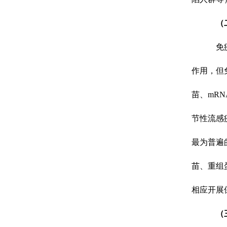
（
免
作用，但
苗、
mR
节性流感
最为普遍
苗、重组
相应开展
（