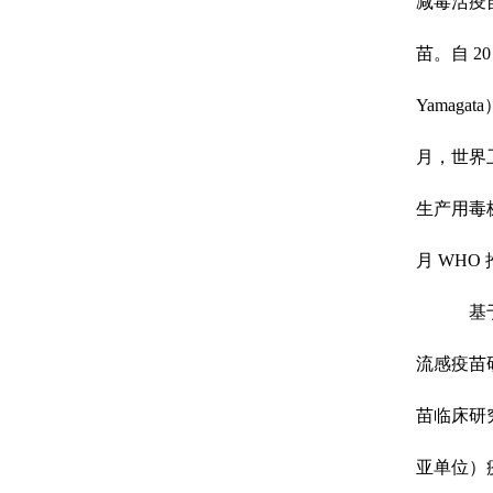
减毒活疫
苗。自 20
Yamag
月，世界卫生
生产用毒
月 WHO
基
流感疫苗
苗临床研
亚单位）