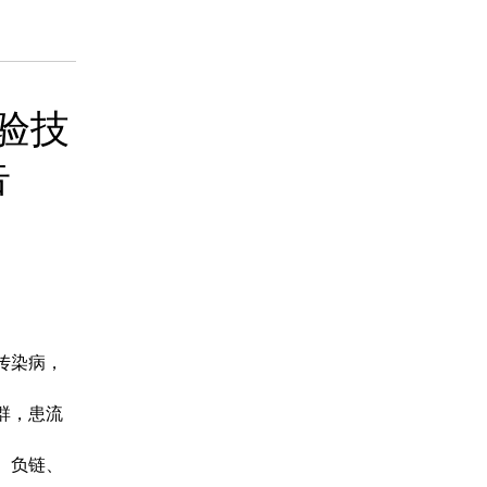
药品信息查询
验技
告
传染病，
群，患流
、负链、