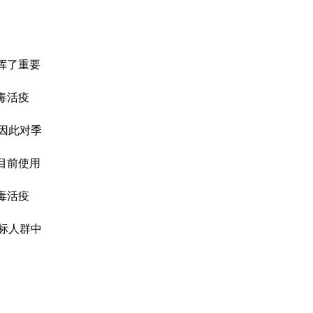
挥了重要
毒活疫
因此对季
目前使用
毒活疫
标人群
中