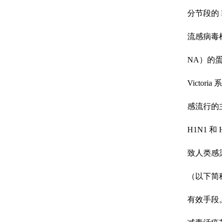
分节段的
流感病毒根据
NA）的
Victo
感流行的主
H1N1
致人类感
（以下简
有效手段