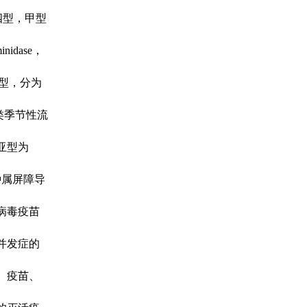
四型，甲型
idase，
型，分为
人类季节性流
亚型为
种属屏障导
病毒疫苗
并发症的
）疫苗、