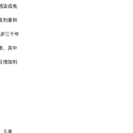
感染或免
疫剂量和
60岁三个年
准。其中
注增加剂
、儿童、