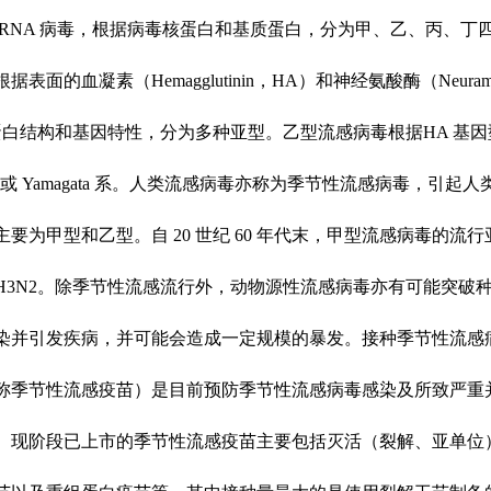
RNA 病毒，根据病毒核蛋白和基质蛋白，分为甲、乙、丙、丁
表面的血凝素（Hemagglutinin，HA）和神经氨酸酶（Neuramin
蛋白结构和基因特性，分为多种亚型。乙型流感病毒根据HA 基因
ria 系或 Yamagata 系。人类流感病毒亦称为季节性流感病毒，引起
要为甲型和乙型。自 20 世纪 60 年代末，甲型流感病毒的流行
 和 H3N2。除季节性流感流行外，动物源性流感病毒亦有可能突破
染并引发疾病，并可能会造成一定规模的暴发。接种季节性流感
称季节性流感疫苗）是目前预防季节性流感病毒感染及所致严重
。现阶段已上市的季节性流感疫苗主要包括灭活（裂解、亚单位