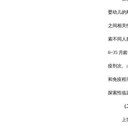
婴幼儿的
之间相关
索不同人
6~35
疫剂次、
和免疫程
探索性临
（
上