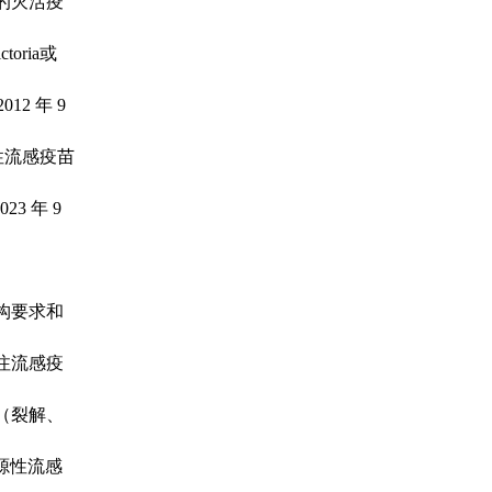
的灭活疫
oria或
2 年 9
节性流感疫苗
23 年 9
构要求和
注流感疫
（裂解、
源性流感