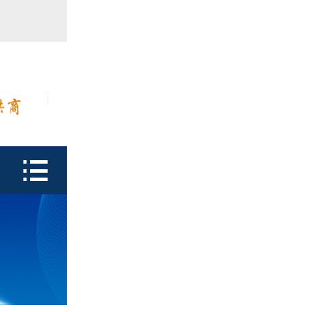
首页

产品中心
防潮瓶
泡腾片瓶
鑫富达资质

行业动态
关于鑫富达
联系我们
CDE查询