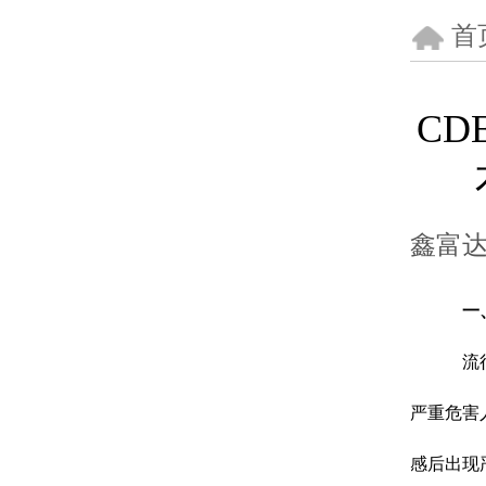
首
C
鑫富
一
流
严重危害
感后出现