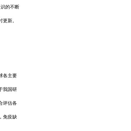
认识的不断
时更新。
球各主要
于我国研
合评估各
，免疫缺