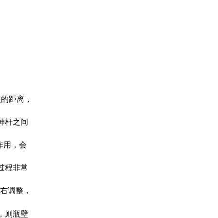
定的距离，
伸杆之间
作用，会
过程非常
右调整，
，则瓶壁