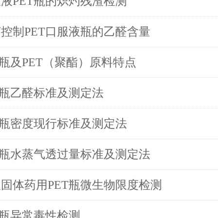
分析
液PET瓶的炽灼残渣检测
控制PET口服液瓶的乙醛含量
T瓶及PET（聚酯）原料特点
T瓶乙醛标准及测定法
T瓶密度现行标准及测定法
T瓶水蒸气透过量标准及测定法
固体药用PET瓶微生物限度检测
T瓶异常毒性检测