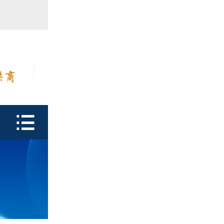
首页

产品中心
防潮瓶
泡腾片瓶
鑫富达资质

行业动态
关于鑫富达
联系我们
CDE查询