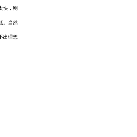
太快，则
低。当然
不出理想