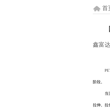
首
鑫富
P
阶段。
当
拉伸。拉