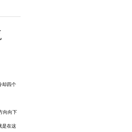
药品信息查询
瓶
冷却四个
方向向下
就是在这