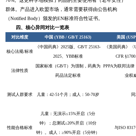
70%。这更科学地模拟了药品的主要使用者（老年女性）
群体。产品进入欧盟市场，通常需要获得由公告机构
（Notified Body）颁发的EN标准符合性证书。
四、核心异同对比一览表
对比维度
中国 (YBB / GB/T 25163)
美国 (USP
《中国药典》2025版、GB/T 25163-
《美国药典》〈US
核心法规/标准
2025、YBB标准
CFR §1700
国家标准（GB/T）为强制，药典为
PPPA为联邦法律
法律性质
药品法定标准
业权
测试人群要求
儿童：42-51个月；成人：50-70岁
同
儿童：无演示≤15%开启（5分
钟）；总测试≤20%开启（10分
性能合格标准
与ISO 83
钟）。成人：≥90%开启（5分钟）