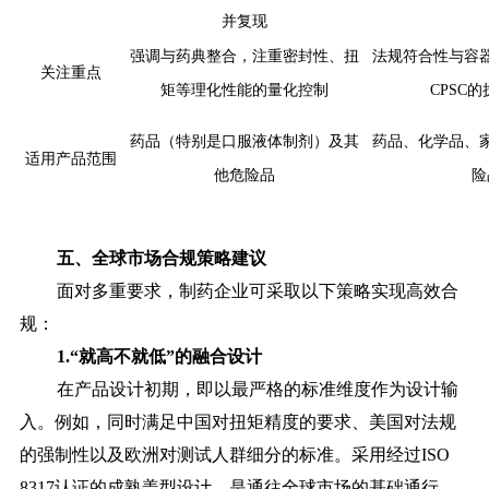
并复现
强调与药典整合，注重密封性、扭
法规符合性与容
关注重点
矩等理化性能的量化控制
CPSC
药品（特别是口服液体制剂）及其
药品、化学品、
适用产品范围
他危险品
险
五、全球市场合规策略建议
面对多重要求，制药企业可采取以下策略实现高效合
规：
1.“就高不就低”的融合设计
在产品设计初期，即以最严格的标准维度作为设计输
入。例如，同时满足中国对扭矩精度的要求、美国对法规
的强制性以及欧洲对测试人群细分的标准。采用经过ISO
8317认证的成熟盖型设计，是通往全球市场的基础通行