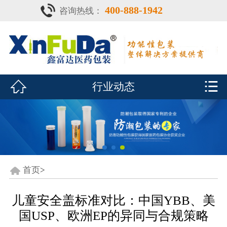
400-888-1942
咨询热线：
首页

产品中心
防潮瓶


行业动态
泡腾片瓶
鑫富达资质
行业动态
关于鑫富达
首页
>
联系我们
儿童安全盖标准对比：中国YBB、美
国USP、欧洲EP的异同与合规策略
CDE查询