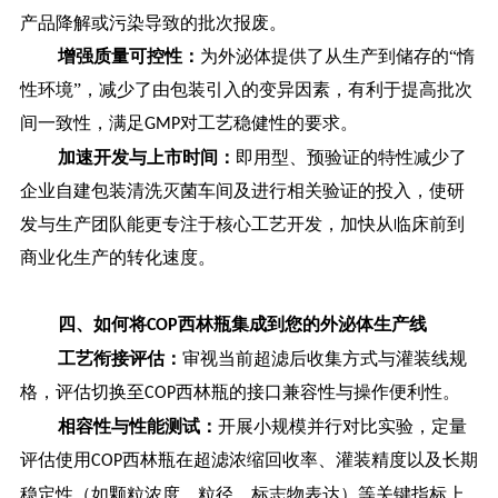
产品降解或污染导致的批次报废。
增强质量可控性：
为外泌体提供了从生产到储存的
“惰
性环境”，减少了由包装引入的变异因素，有利于提高批次
间一致性，满足
对工艺稳健性的要求。
GMP
加速开发与上市时间：
即用型、预验证的特性减少了
企业自建包装清洗灭菌车间及进行相关验证的投入，使研
发与生产团队能更专注于核心工艺开发，加快从临床前到
商业化生产的转化速度。
四、
如何将
西林瓶集成到您的外泌体生产线
COP
工艺衔接评估：
审视当前超滤后收集方式与灌装线规
格，评估切换至
西林瓶的接口兼容性与操作便利性。
COP
相容性与性能测试：
开展小规模并行对比实验，定量
评估使用
西林瓶在超滤浓缩回收率、灌装精度以及长期
COP
稳定性（如颗粒浓度、粒径、标志物表达）等关键指标上