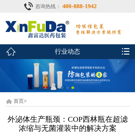
400-888-1942
咨询热线：
首页

产品中心
防潮瓶


行业动态
泡腾片瓶
鑫富达资质
行业动态
关于鑫富达
首页
>
联系我们
外泌体生产瓶颈：COP西林瓶在超滤
浓缩与无菌灌装中的解决方案
CDE查询