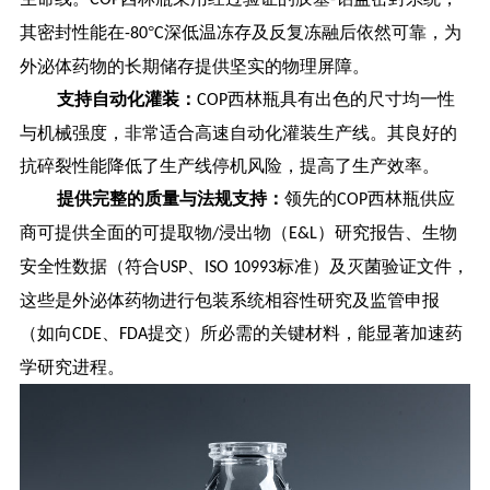
其密封性能在
°
深低温冻存及反复冻融后依然可靠，为
-80
C
外泌体药物的长期储存提供坚实的物理屏障。
支持自动化灌装：
西林瓶具有出色的尺寸均一性
COP
与机械强度，非常适合高速自动化灌装生产线。其良好的
抗碎裂性能降低了生产线停机风险，提高了生产效率。
提供完整的质量与法规支持：
领先的
西林瓶供应
COP
商可提供全面的可提取物
浸出物（
）研究报告、生物
/
E&L
安全性数据（符合
、
标准）及灭菌验证文件，
USP
ISO 10993
这些是外泌体药物进行包装系统相容性研究及监管申报
（如向
、
提交）所必需的关键材料，能显著加速药
CDE
FDA
学研究进程。