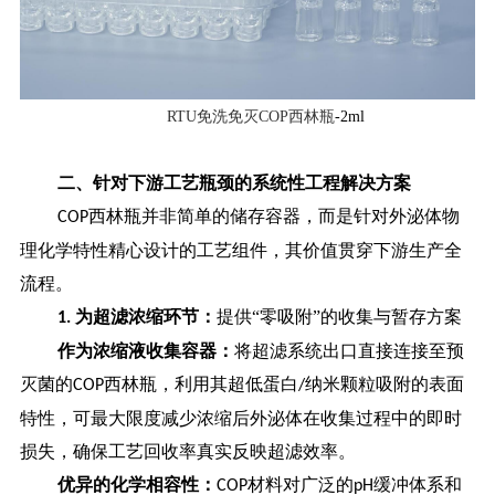
RTU免洗免灭COP西林瓶
-2ml
二、
针对下游工艺瓶颈的系统性工程解决方案
西林瓶并非简单的储存容器，而是针对外泌体物
COP
理化学特性精心设计的工艺组件，其价值贯穿下游生产全
流程。
为超滤浓缩环节：
提供“零吸附”的收集与暂存方案
1.
作为浓缩液收集容器：
将超滤系统出口直接连接至预
灭菌的
西林瓶，利用其超低蛋白
纳米颗粒吸附的表面
COP
/
特性，可最大限度减少浓缩后外泌体在收集过程中的即时
损失，确保工艺回收率真实反映超滤效率。
优异的化学相容性：
材料对广泛的
缓冲体系和
COP
pH