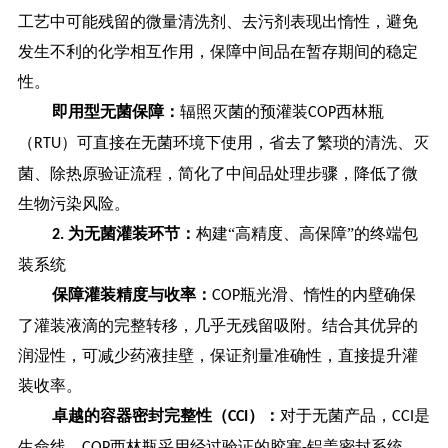
工艺中可能残留的微量清洗剂、去污剂表现出惰性，避免
发生不利的化学相互作用，保障中间品在暂存期间的稳定
性。
即用型无菌保障：
辐照灭菌的预灌装
西林瓶
COP
（
）可直接在无菌环境下使用，省去了繁琐的清洗、灭
RTU
菌、除热原验证流程，简化了中间品处理步骤，降低了微
生物污染风险。
为无菌灌装环节：
构建“高精度、高保障”的终端包
2.
装系统
保障灌装精度与收率：
瓶光滑、惰性的内壁确保
COP
了灌装液滴的完整转移，几乎无残留吸附。结合其优异的
润湿性，可减少药液挂壁，保证剂量准确性，直接提升灌
装收率。
卓越的容器密封完整性（
）：
对于无菌产品，
是
CCI
CCI
生命线。
西林瓶采用经过验证的胶塞
铝盖密封系统，
COP
-