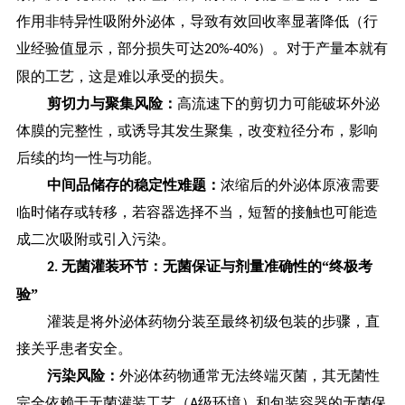
作用非特异性吸附外泌体，导致有效回收率显著降低（行
业经验值显示，部分损失可达
）。对于产量本就有
20%-40%
限的工艺，这是难以承受的损失。
剪切力与聚集风险：
高流速下的剪切力可能破坏外泌
体膜的完整性，或诱导其发生聚集，改变粒径分布，影响
后续的均一性与功能。
中间品储存的稳定性难题：
浓缩后的外泌体原液需要
临时储存或转移，若容器选择不当，短暂的接触也可能造
成二次吸附或引入污染。
无菌灌装环节：无菌保证与剂量准确性的“终极考
2.
验”
灌装是将外泌体药物分装至最终初级包装的步骤，直
接关乎患者安全。
污染风险：
外泌体药物通常无法终端灭菌，其无菌性
完全依赖于无菌灌装工艺（
级环境）和包装容器的无菌保
A