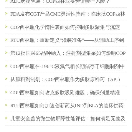
ADC药物包装：COP西林瓶要验证哪些风险？
FDA发布CGT产品CMC灵活性指南：临床批COP西林
瓶数据如何支持BLA申报
COP西林瓶化学惰性表面如何抑制多肽聚集与沉淀
RTU西林瓶：重新定义"灌装准备"——从辅助工序到
即插即用
第12批国采65品种纳入：注射剂型集采如何影响COP
西林瓶与预灌封供应链
COP西林瓶在-196°C液氮气相长期储存干细胞制剂中
的性能验证
从原料到制剂：COP西林瓶作为多肽原料药（API）
中间储存容器的最佳实践
COP西林瓶如何攻克多肽吸附难题，确保剂量精准
RTU西林瓶如何加速创新药从IND到BLA的临床供药
节奏
儿童安全盖的微生物屏障性能评估：如何满足无菌及
抑菌口服液的高标准要求？