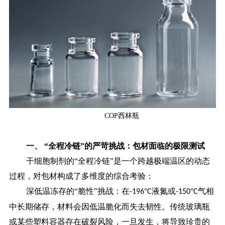
COP西林瓶
一、
“全程冷链”的严苛挑战：包材面临的极限测试
干细胞制剂的
“全程冷链”是一个跨越极端温区的动态
过程，对包材构成了多维度的综合考验：
深低温冻存的
“脆性”挑战：在
°
液氮或
°
气相
-196
C
-150
C
中长期储存，材料会因低温脆化而失去韧性。传统玻璃瓶
或某些塑料容器存在破裂风险，一旦发生，将导致珍贵的