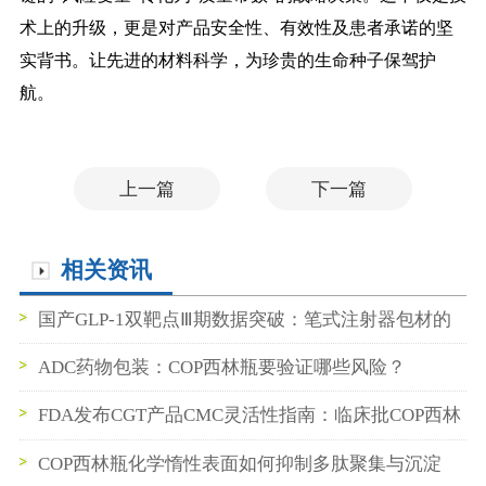
术上的升级，更是对产品安全性、有效性及患者承诺的坚
实背书。让先进的材料科学，为珍贵的生命种子保驾护
航。
上一篇
下一篇
相关资讯
国产GLP-1双靶点Ⅲ期数据突破：笔式注射器包材的
机遇窗口
ADC药物包装：COP西林瓶要验证哪些风险？
FDA发布CGT产品CMC灵活性指南：临床批COP西林
瓶数据如何支持BLA申报
COP西林瓶化学惰性表面如何抑制多肽聚集与沉淀