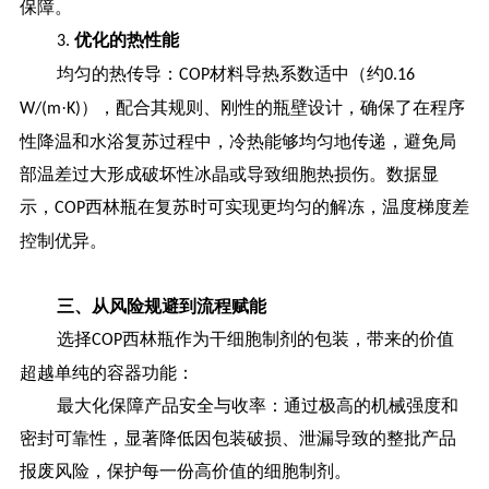
保障。
优化的热性能
3.
均匀的热传导：
材料导热系数适中（约
COP
0.16
·
），配合其规则、刚性的瓶壁设计，确保了在程序
W/(m
K)
性降温和水浴复苏过程中，冷热能够均匀地传递，避免局
部温差过大形成破坏性冰晶或导致细胞热损伤。数据显
示，
西林瓶在复苏时可实现更均匀的解冻，温度梯度差
COP
控制优异。
三、从风险规避到流程赋能
选择
西林瓶作为干细胞制剂的包装，带来的价值
COP
超越单纯的容器功能：
最大化保障产品安全与收率：通过极高的机械强度和
密封可靠性，显著降低因包装破损、泄漏导致的整批产品
报废风险，保护每一份高价值的细胞制剂。