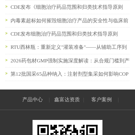
CDE发布《细胞治疗药品范围和归类技术指导原则
（2026年版）》
内毒素超标如何摧毁细胞治疗产品的安全性与临床前
景？
CDE发布细胞治疗药品范围和归类技术指导原则
（2026年版）
RTU西林瓶：重新定义"灌装准备"——从辅助工序到
即插即用
2026药包材GMP强制实施深度解读：从合规门槛到产
业升级
第12批国采65品种纳入：注射剂型集采如何影响COP
西林瓶与预灌封供应链
产品中心
|
鑫富达资质
|
客户案例
|