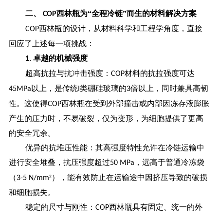
二、
西林瓶为“全程冷链”而生的材料解决方案
COP
西林瓶的设计，从材料科学和工程学角度，直接
COP
回应了上述每一项挑战：
卓越的机械强度
1.
超高抗拉与抗冲击强度：
材料的抗拉强度可达
COP
以上，是传统
类硼硅玻璃的
倍以上，同时兼具高韧
45MPa
I
3
性。这使得
西林瓶在受到外部撞击或内部因冻存液膨胀
COP
产生的压力时，不易破裂，仅为变形，为细胞提供了更高
的安全冗余。
优异的抗堆压性能：其高强度特性允许在冷链运输中
进行安全堆叠，抗压强度超过
，远高于普通冷冻袋
50 MPa
（
²），能有效防止在运输途中因挤压导致的破损
3-5 N/mm
和细胞损失。
稳定的尺寸与刚性：
西林瓶具有固定、统一的外
COP