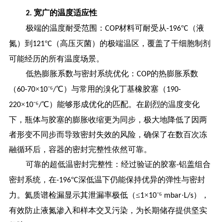
宽广的温度适应性
2.
极端的温度耐受范围：
材料可耐受从
°
（液
COP
-196
C
氮）到
°
（高压灭菌）的极端温区，覆盖了干细胞制剂
121
C
可能经历的所有温度场景。
低热膨胀系数与密封系统优化：
的热膨胀系数
COP
（
×
⁻⁶
℃）与常用的溴化丁基橡胶塞（
60-70
10
/
190-
×
⁻⁶
℃）能够形成优化的匹配。在剧烈的温度变化
220
10
/
下，瓶体与胶塞的膨胀收缩更为同步，极大地降低了因两
者形变不同步而导致密封失效的风险，确保了在数百次冻
融循环后，容器的密封完整性依然可靠。
可靠的超低温密封完整性：经过验证的胶塞
铝盖组合
-
密封系统，在
°
深低温下仍能保持优异的弹性与密封
-196
C
力。氦质谱检漏显示其泄漏率极低（≤
×
⁻⁶
·
），
1
10
mbar
L/s
有效防止液氮渗入和样本交叉污染，为长期储存提供坚实