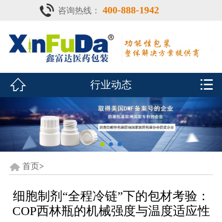
400-888-1942
咨询热线：
首页

产品中心
防潮瓶


行业动态
泡腾片瓶
鑫富达资质
行业动态
关于鑫富达
首页
>
联系我们
细胞制剂“全程冷链”下的包材考验：
COP西林瓶的机械强度与温度适应性
CDE查询