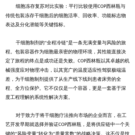
细胞冻存复苏对比实验：平行比较使用
西林瓶与
COP
传统包装冻存干细胞后的细胞活率、回收率、功能标志物
表达及分化潜能等关键指标。
干细胞制剂的
“全程冷链”是一条充满变量与风险的旅
程。包装容器作为细胞最亲密的物理环境，其性能直接决
定了旅程的终点是成功还是失败。
西林瓶以其卓越的机
COP
械强度应对物理冲击，以其宽广的温度适应性驾驭极端温
差，为干细胞制剂提供了从生产线下线到患者床旁的全
程、全方位保护。它不仅仅是一个容器，更是一套基于深
度工程理解的系统性解决方案。
对于致力于将干细胞疗法推向市场的企业而言，在工
艺开发早期就选择并验证
西林瓶，是将供应链中一个关
COP
键的“风险变量”转化为“质量常数”的战略决策。这不仅是技