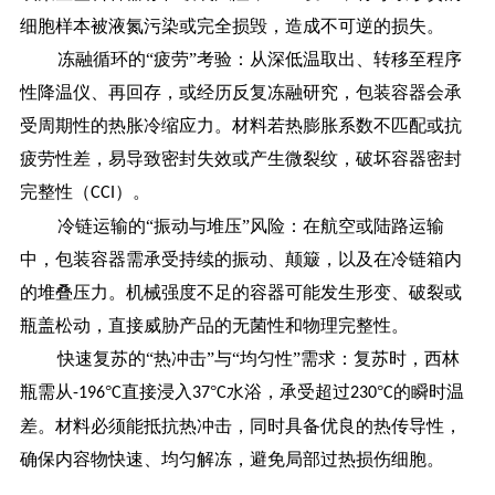
细胞样本被液氮污染或完全损毁，造成不可逆的损失。
冻融循环的
“疲劳”考验：从深低温取出、转移至程序
性降温仪、再回存，或经历反复冻融研究，包装容器会承
受周期性的热胀冷缩应力。材料若热膨胀系数不匹配或抗
疲劳性差，易导致密封失效或产生微裂纹，破坏容器密封
完整性（
）。
CCI
冷链运输的
“振动与堆压”风险：在航空或陆路运输
中，包装容器需承受持续的振动、颠簸，以及在冷链箱内
的堆叠压力。机械强度不足的容器可能发生形变、破裂或
瓶盖松动，直接威胁产品的无菌性和物理完整性。
快速复苏的
“热冲击”与“均匀性”需求：复苏时，西林
瓶需从
°
直接浸入
°
水浴，承受超过
°
的瞬时温
-196
C
37
C
230
C
差。材料必须能抵抗热冲击，同时具备优良的热传导性，
确保内容物快速、均匀解冻，避免局部过热损伤细胞。