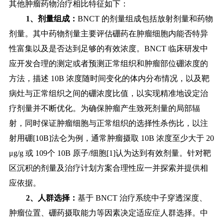
其他肿瘤药物治疗相比特征如下：
1、剂量组成：
BNCT 的剂量组成包括放射剂量和药物
剂量。其中药物剂量主要评估硼药在肿瘤细胞内能否特异
性富集以及是否达到足够的有效浓度。BNCT 临床研发中
应开发合理的测定或者预测正常组织和肿瘤部位硼浓度的
方法，描述 10B 浓度随时间变化的体内分布情况，以及靶
病灶与正常组织之间的硼浓度比值，以实现精准地设定治
疗剂量并不断优化。为确保肿瘤产生致死剂量的局部辐
射，同时保证肿瘤细胞与正常组织的选择性杀伤比，以注
射用硼[10B]法仑为例，通常肿瘤摄取 10B 浓度至少大于 20
μg/g 或 109个 10B 原子/细
胞
[1]认为达到有效剂量。针对靶
区沉积的剂量及治疗计划方案合理性应一并探索并提供相
应依据。
2、人群选择：
基于 BNCT 治疗系统中子穿透深度、
肿瘤位置、硼药摄取能力等因素决定适应症人群选择。中