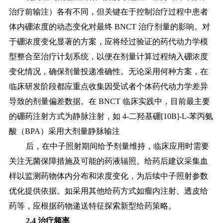
治疗前输注）各有不同，但关键在于控制治疗过程中患者
体内硼浓度的动态变化对最终
BNCT 治疗剂量的影响。对
于硼浓度变化显著的方案，应将经过验证的药代动力学模
型整合至治疗计划系统，以便在剂量计算过程纳入硼浓度
变化情况，确保剂量投递准确性。无论采用何种方案，在
临床研发阶段都应重点收集因受试者个体药代动力学差异
导致的剂量偏差数据。在 BNCT 临床实践中，目前最主要
的硼药注射方式为静脉注射，如 4-二羟基硼[10B]-L-苯丙氨
酸（BPA）采用大剂量静脉输注
后，在中子照射期间给予剂量维持，临床应用时需要
关注无菌保障措施及可能的药液辐照。给药后建议采集血
样以监测药物体内分布和浓度变化，为后续中子照射参数
优化提供依据。如采用其他给药方式如瘤内注射、透皮给
药等，应根据药物递送特征探索新型给药策略。
2.4 治疗频率