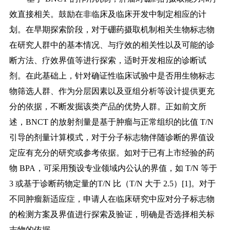
效直接相关。鼓励在非临床及临床开发中制定相应的计
划。在早期探索阶段，对于硼药摄取机制相关生物标志物
在研究人群中的基本情况、与疗效的相关性以及可能的诊
断方法、疗效界值等进行探索，适时开发相应的诊断试
剂。在此基础上，针对确证性临床试验中是否用生物标志
物筛选人群、作为分层因素以及亚组分析等设计提供更充
分的依据，不断发掘该类产品的优势人群。正如前文所
述，BNCT 的放射剂量是基于肿瘤与正常组织的比值 T/N
引导的剂量计算模式，对于分子标志物伴随诊断的界值设
定应有充分的研究或参考依据。如对于已有上市经验的药
物 BPA，可采用预设专业领域内公认的界值，如 T/N 等于
3 或基于诊断药物定量的T/N 比（T/N 大于 2.5）[1]。对于
不同肿瘤新适应症，申请人在临床研究中应对分子标志物
的检测方案及界值进行探索及验证，明确是否选择相关标
志物的依据。