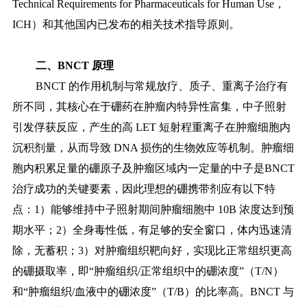
Technical
Requirements for Pharmaceuticals for Human Use，
ICH）和其他国内已发布的相关技术指导原则。
二、
BNCT 原理
BNCT 的作用机制与常规放疗、质子、重离子治疗有
所不同，其核心在于硼药在肿瘤内特异性富集，中子照射
引发俘获反应，产生的高 LET 短射程重离子在肿瘤细胞内
沉积剂量，从而导致 DNA 损伤的生物效应等机制。肿瘤细
胞内积累足量的硼原子及肿瘤区域内一定量的中子是BNCT
治疗成功的关键要素，因此理想的硼携带剂应有以下特
点：1）能够维持中子照射期间肿瘤细胞中 10B 浓度达到预
期水平；2）全身毒性低，有足够的安全窗口，体内迅速清
除，无蓄积；3）对肿瘤组织靶向好，实现比正常组织更高
的硼摄取率，即“肿瘤组织/正常组织中的硼浓度”（T/N）
和“肿瘤组织/血液中的硼浓度”（T/B）的比率高。BNCT 与