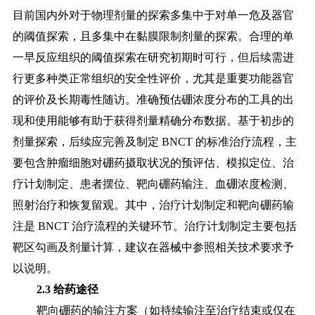
目前国内外对于物理剂量的探索多集中于对单一危及器官
的阈值探索，且多集中在黏膜限制剂量的探索。合理的单
一早反应组织的阈值探索在研究初期时可行，但后续需进
行更多种类正常组织的安全性评价，尤其是重要功能器官
的评价及长期毒性随访。准确预估硼浓度分布的工具的出
现和使用能够有助于获得剂量精确分布数据。基于初步的
剂量探索，后续应完善及制定 BNCT 的标准治疗流程，主
要包含肿瘤细胞对硼药摄取状况的预评估、模拟定位、治
疗计划制定、患者摆位、靶向硼药输注、血硼浓度检测、
照射治疗和恢复留观。其中，治疗计划制定和靶向硼药输
注是 BNCT 治疗流程的关键环节。治疗计划制定主要包括
靶区勾画及剂量计算，建议在器械中参照相关技术要求予
以说明。
2.3 给药途径
靶向硼药的输注方案（如持续输注至治疗结束或仅在