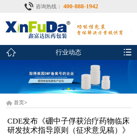
400-888-1942
咨询热线：
首页

产品中心
防潮瓶


行业动态
泡腾片瓶
鑫富达资质
行业动态
关于鑫富达
首页
>
联系我们
CDE发布《硼中子俘获治疗药物临床
研发技术指导原则（征求意见稿）》
CDE查询