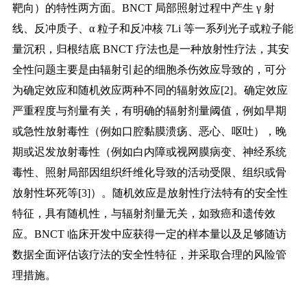
靶向）的特性两方面。BNCT 局部照射过程中产生 γ 射
线、反冲质
子、α 粒子和反冲核 7Li 等一系列光子或粒子能
量沉积，归根结底 BNCT 疗法也是一种放射性疗法，其安
全性问题主要是由辐射引起的细胞杀伤效应导致的，可分
为确定效应和随机
效应两种不同的辐射效应[2]。确定效应
严重程度与剂量有关，有明确的辐射剂量阈值，例如早期
或急性放射毒性（例如口腔黏膜溃疡、恶心、呕吐），晚
期或迟发放射毒性（例如白内障或视网膜病变、神经系统
毒性、照射局部因组织纤维化导致的活动受限、组织或骨
放射性坏死等[3]）。随机效应是放射性疗法特有的安全性
特征，具有随机性，与辐射剂量无关，
如致癌和遗传效
应。
BNCT 临床开发中应获得一定的样本量以及足够随访
数据全面评估该疗法的安全性特征，并采取合理的风险管
理措施。