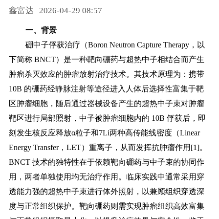
鑫富达
2026-04-29 08:57
药品信息查询
一、背景
硼中子俘获治疗（
Boron Neutron Capture Therapy，以
下简称 BNCT）是一种靶向硼药与超热中子相结合而产生
肿瘤杀灭效应的肿瘤放射治疗技术。其技术原理为：携带
10B 的硼药经静脉注射等途径进入人体后选择性富集于靶
区肿瘤细胞，随后通过器械设备产生的超热中子束对肿瘤
靶区进行局部照射，中子被肿瘤细胞内的 10B 俘获后，即
刻发生核反应释放α粒子和7Li两种高传能线密度（Linear
Energy Transfer，LET）重离子，从而发挥抗肿瘤作用[1]。
BNCT 技术的独特性在于依赖靶向硼药与中子束的协同作
用，两者单独使用均无治疗作用。临床实践中通常采用穿
透能力强的超热中子束进行体外照射，以兼顾组织穿透深
度与正常组织保护。靶向硼药则需实现肿瘤组织高效富集