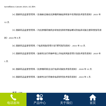
Surveillance. Cancers 2024, 16, 869.
国家药品监督管理局
《生物标志物在抗肿瘤药物临床研发中应用的技术指导原则》
年
[4].
.
.2021
月
12
.
国家药品监督管理局
《与抗肿瘤药物同步研发的原研伴随诊断试剂临床试验注册审查指导原
[5].
.
则》
年
月
.2022
6
国家药品监督管理局
《“临床风险管理计划”撰写指导原则》
年
月
[6].
.
. 2021
12
.
国家药品监督管理局
《放射性治疗药物申报上市临床风险管理计划技术指导原则》
年
[7].
.
.2025
月
1
.
国家药品监督管理局
《抗肿瘤药联合治疗临床试验技术指导原则》
年
月
[8].
.
. 2020
12
.
国家药品监督管理局
《放射性治疗药物非临床研究技术指导原则》
年
月
[9].
.
. 2024
1
.
来源：CDE
原文下载：
电话咨询
产品中心
关于我们
首页