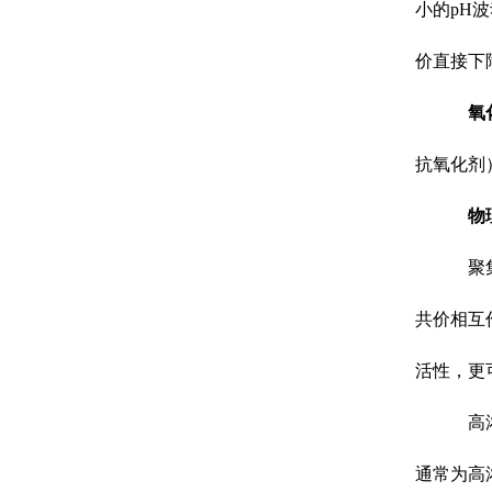
小的pH
价直接下
氧
抗氧化剂
物
聚
共价相互
活性，更
高
通常为高