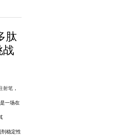
药品信息查询
度多肽
挑战
注射笔
，
，是一场在
其
制剂稳定性