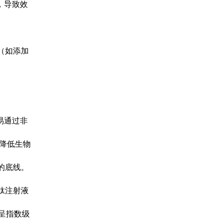
，导致效
（如添加
易通过非
降低生物
的底线。
肽注射液
率呈指数级