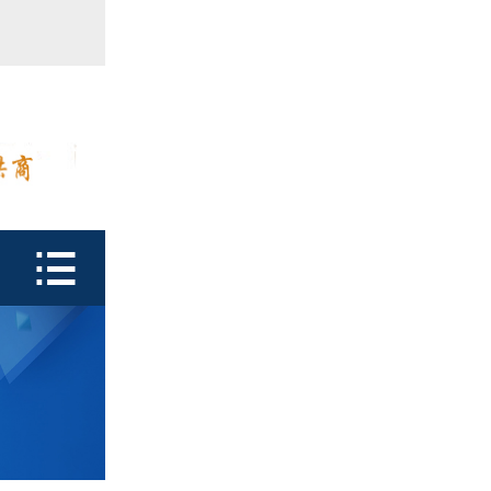
首页

产品中心
防潮瓶
泡腾片瓶
鑫富达资质

行业动态
关于鑫富达
联系我们
CDE查询