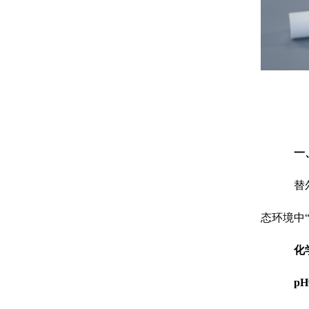
一
替
态环境中
化
p