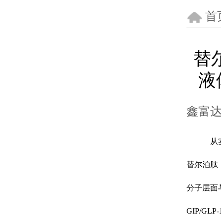
首
替尔
液
鑫富
从
替尔泊肽（
分子层面
GIP/