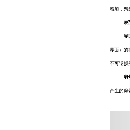
增加，聚
表
界
界面）的
不可逆损
剪
产生的剪