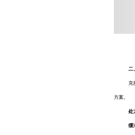
二
克
方案。
处
缓