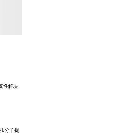
统性解决
泊肽分子提