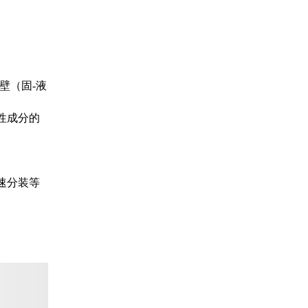
壁（固-液
性成分的
速分装等