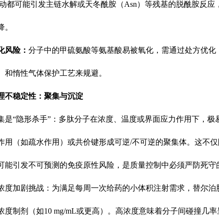
波动都可能引发主链水解或天冬酰胺（Asn）等残基的脱酰胺反应
降。
化风险：
分子中的甲硫氨酸等氨基酸易被氧化，需通过处方优化
）和惰性气体保护工艺来规避。
理不稳定性：聚集与沉淀
集是
“隐形杀手”：多肽分子在浓度、温度或界面应力作用下，极
作用（如疏水作用）或共价键形成可逆/不可逆的聚集体。这不仅
可能引发不可预测的免疫原性风险，是质量控制中必须严防死守
浓度加剧挑战：为满足每周一次给药的小体积注射需求，替尔泊
浓度制剂（如
10 mg/mL或更高）。高浓度意味着分子间碰撞几