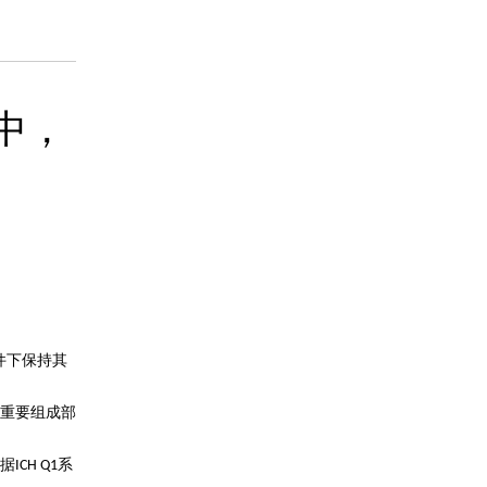
药品信息查询
验中，
件下保持其
重要组成部
据
系
ICH Q1