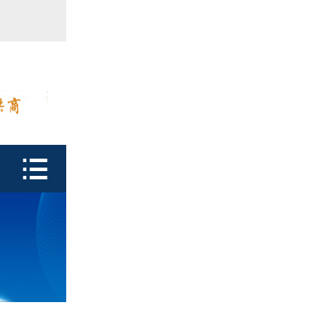
首页

产品中心
防潮瓶
泡腾片瓶
鑫富达资质

行业动态
关于鑫富达
联系我们
CDE查询