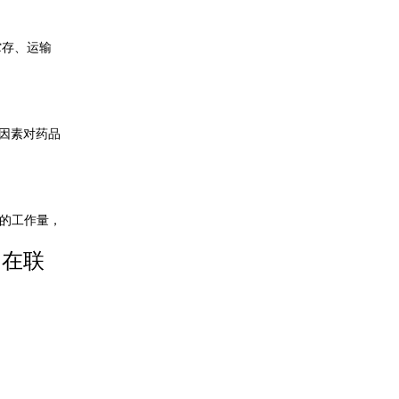
贮存、运输
因素对药品
的工作量，
内在联