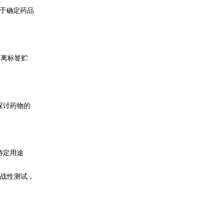
于确定药品
偏离标签贮
探讨药物的
特定用途
战性测试，