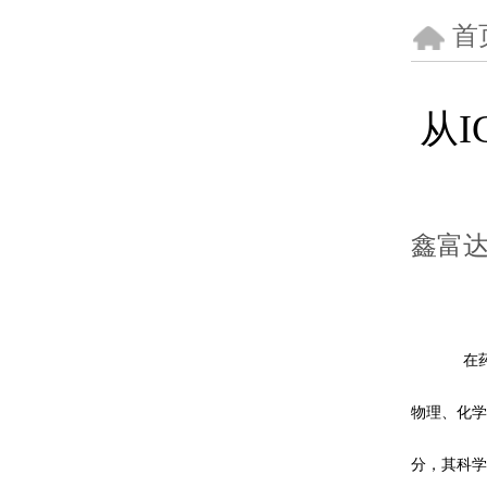
首
从I
鑫富
在
物理、化学
分，其科学