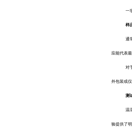
一
样
通
应能代表最
对
外包装或仅
测
温
验提供了明