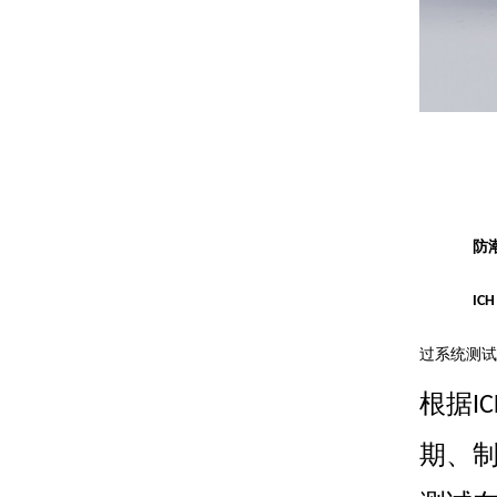
防
ICH
过系统测试
根据
I
期、