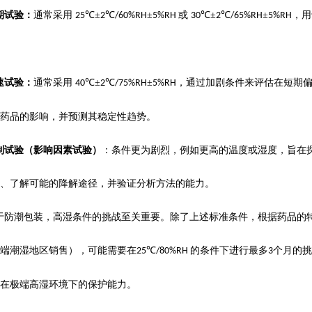
期试验：
通常采用
℃±
℃
±
或
℃±
℃
±
，用
25
2
/60%RH
5%RH
30
2
/65%RH
5%RH
速试验：
通常采用
℃±
℃
±
，通过加剧条件来评估在短期
40
2
/75%RH
5%RH
药品的影响，并预测其稳定性趋势。
制试验（影响因素试验）
：条件更为剧烈，例如更高的温度或湿度，旨在
、了解可能的降解途径，并验证分析方法的能力。
于防潮包装，高湿条件的挑战至关重要。除了上述标准条件，根据药品的
端潮湿地区销售），可能需要在
℃
的条件下进行最多
个月的挑
25
/80%RH
3
在极端高湿环境下的保护能力。