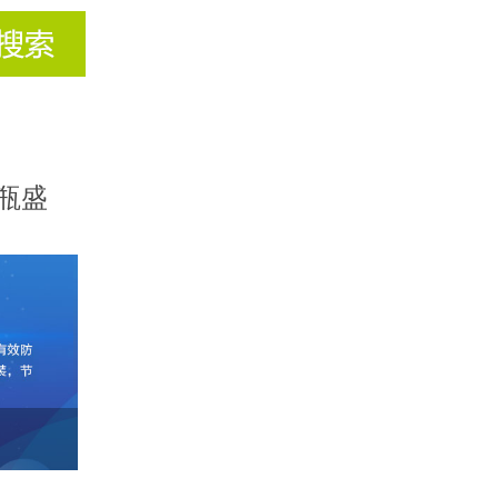
药品信息查询
瓶盛
试
和浓