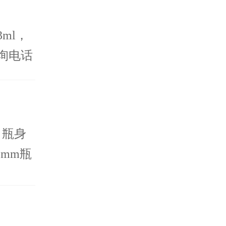
ml，
询电话
、瓶身
3mm瓶
提供排
的时