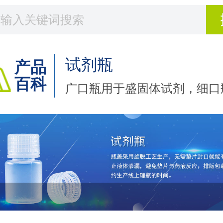
试剂瓶
产品
百科
广口瓶用于盛固体试剂，细口
液体试剂；棕色瓶用于避光的
剂，磨口塞瓶能防止试剂吸潮
度变化。