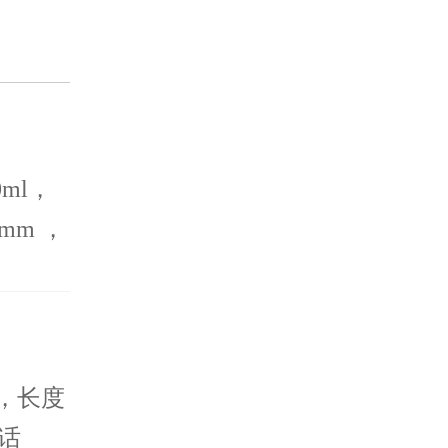
ml，
mm ，
版包
间。
，长度
电话