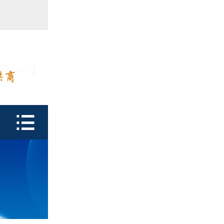
首页

产品中心
防潮瓶
泡腾片瓶
鑫富达资质

行业动态
关于鑫富达
联系我们
CDE查询