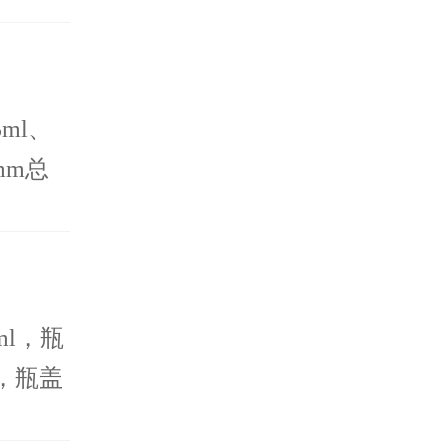
防止液
ml、
mm总
包装，
咨询电
ml，瓶
m，瓶盖
片封口