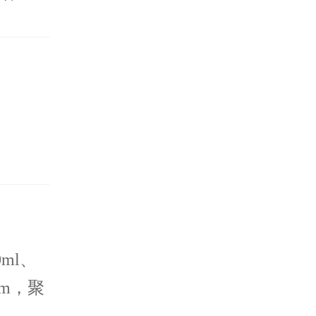
ml、
mm，聚
艺生