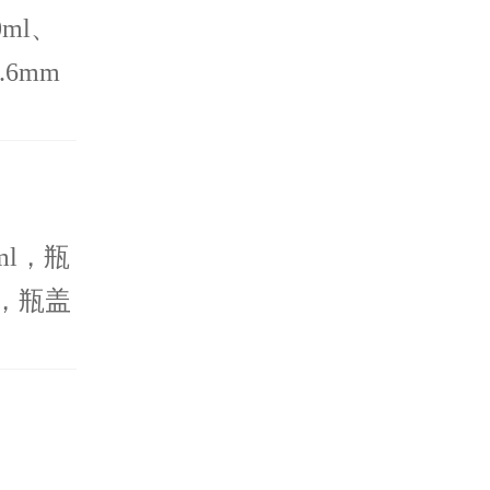
ml、
6mm
，节约
ml，瓶
 ，瓶盖
片封口
免垫片