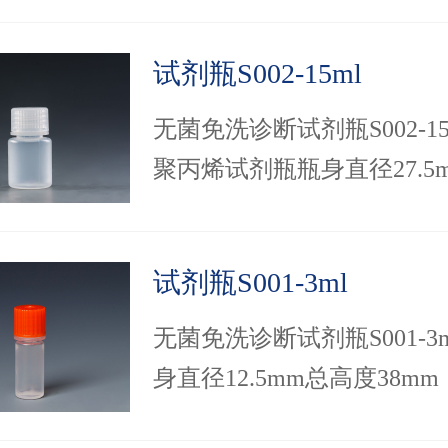
产，无需垫片封口就能有效
试剂瓶S002-15ml
体渗漏.
无菌免洗诊断试剂瓶S002-15
聚丙烯试剂瓶瓶身直径27.5
高度48.9mm，可提供排版
节约生产线上理瓶的时间，
试剂瓶S001-3ml
话4008881942！
无菌免洗诊断试剂瓶S001-3
身直径12.5mm总高度38m
采用旋脱工艺生产，无需垫