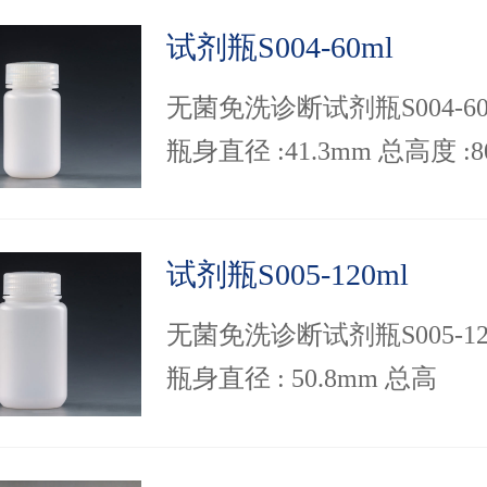
就能有效防止液体渗漏。
试剂瓶S004-60ml
无菌免洗诊断试剂瓶S004-60
瓶身直径 :41.3mm 总高度 :8
聚丙烯试剂瓶提供颜色定制
提升产品整体效果从而从差
试剂瓶S005-120ml
角度提升品牌价值。...
无菌免洗诊断试剂瓶S005-12
瓶身直径 : 50.8mm 总高
度:95.3mm，特殊制盖工艺
封口保证密封； 产品质量