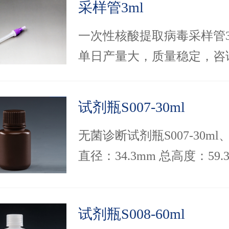
采样管3ml
一次性核酸提取病毒采样管3
单日产量大，质量稳定，咨
4008881942！！
试剂瓶S007-30ml
无菌诊断试剂瓶S007-30ml
直径：34.3mm 总高度：59.
口螺牙外径：19.2mm ，可
版包装，节约生产线上理瓶
试剂瓶S008-60ml
间。