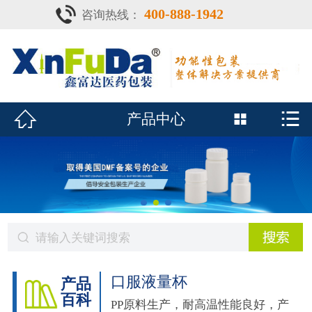
400-888-1942
咨询热线：
首页

产品中心
防潮瓶


产品中心

泡腾片瓶
鑫富达资质
行业动态
关于鑫富达
联系我们
口服液量杯
产品
百科
CDE查询
PP原料生产，耐高温性能良好，产