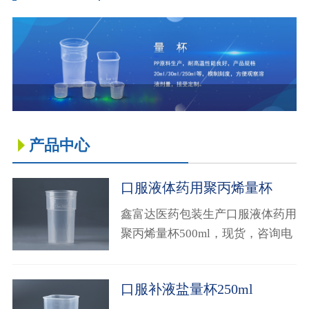
品规格20ml/30ml/250ml等，模制刻
药品信息查询
度，方便观察溶液剂量，接受定
制。
产品中心
口服液体药用聚丙烯量杯
500ml
鑫富达医药包装生产口服液体药用
聚丙烯量杯500ml，现货，咨询电
话4008881942！！
口服补液盐量杯250ml