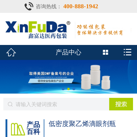
400-888-1942
咨询热线：
首页

产品中心
防潮瓶


产品中心

泡腾片瓶
鑫富达资质
行业动态
关于鑫富达
联系我们
低密度聚乙烯滴眼剂瓶
产品
百科
CDE查询