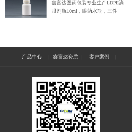
鑫富达医药包装专业生产LDPE滴
眼剂瓶10ml，眼药水瓶，三件
套，咨询电话4008881942！！
产品中心
|
鑫富达资质
|
客户案例
|